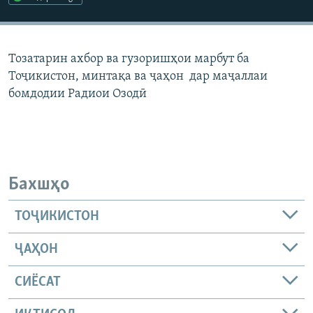
ГУЗОРИШҲОИ РАДИОӢ
Русский
Тозатарин ахбор ва гузоришҳои марбут ба
ПАЙГИРӢ КУНЕД
Тоҷикистон, минтақа ва ҷаҳон дар маҷаллаи
бомдодии Радиои Озодӣ
Ҳамаи сомонаҳои RFE/RL
Бахшҳо
ТОҶИКИСТОН
ҶАҲОН
СИЁСАТ