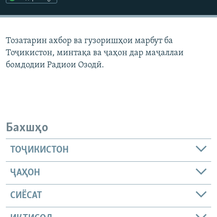
ГУЗОРИШҲОИ РАДИОӢ
Русский
Тозатарин ахбор ва гузоришҳои марбут ба
ПАЙГИРӢ КУНЕД
Тоҷикистон, минтақа ва ҷаҳон дар маҷаллаи
бомдодии Радиои Озодӣ.
Ҳамаи сомонаҳои RFE/RL
Бахшҳо
ТОҶИКИСТОН
ҶАҲОН
СИЁСАТ