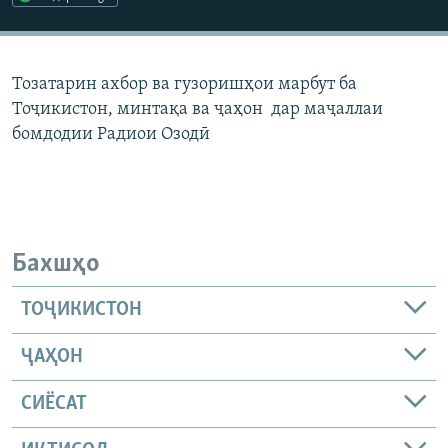
ГУЗОРИШҲОИ РАДИОӢ
Русский
Тозатарин ахбор ва гузоришҳои марбут ба
ПАЙГИРӢ КУНЕД
Тоҷикистон, минтақа ва ҷаҳон дар маҷаллаи
бомдодии Радиои Озодӣ
Ҳамаи сомонаҳои RFE/RL
Бахшҳо
ТОҶИКИСТОН
ҶАҲОН
СИЁСАТ