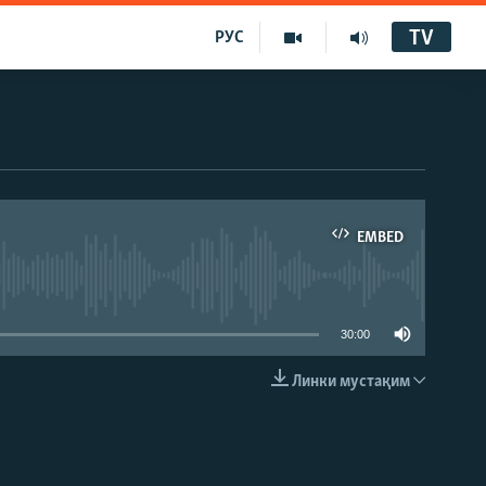
TV
РУС
EMBED
30:00
Линки мустақим
EMBED