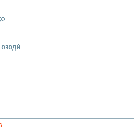
ҲО
И ОЗОДӢ
В