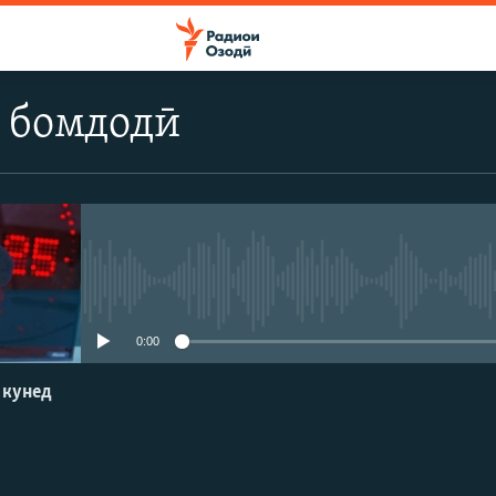
 бомдодӣ
Феълан кор намекунад
0:00
 кунед