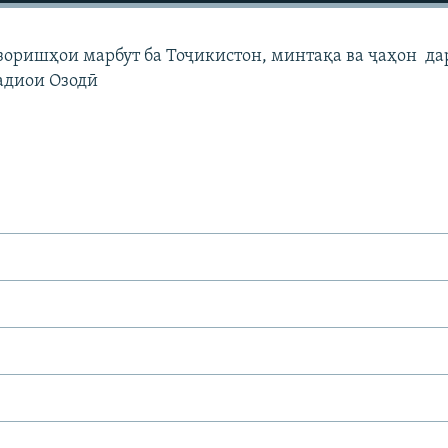
узоришҳои марбут ба Тоҷикистон, минтақа ва ҷаҳон да
адиои Озодӣ