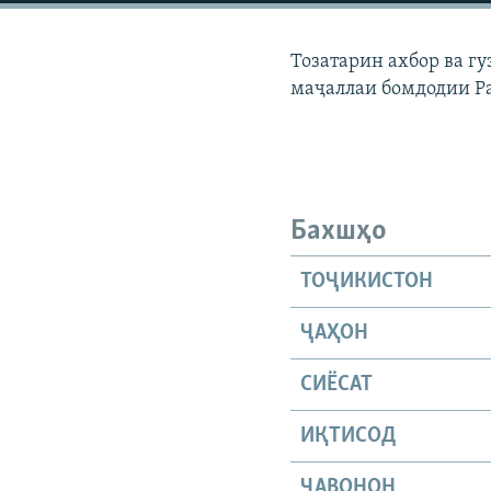
ГУЗОРИШҲОИ РАДИОӢ
Тозатарин ахбор ва г
маҷаллаи бомдодии Р
Бахшҳо
ТОҶИКИСТОН
ҶАҲОН
СИЁСАТ
ИҚТИСОД
ҶАВОНОН