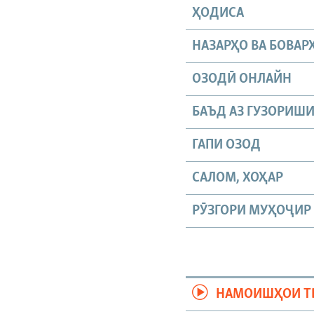
ҲОДИСА
НАЗАРҲО ВА БОВАР
ОЗОДӢ ОНЛАЙН
БАЪД АЗ ГУЗОРИШ
ГАПИ ОЗОД
САЛОМ, ХОҲАР
РӮЗГОРИ МУҲОҶИР
НАМОИШҲОИ Т