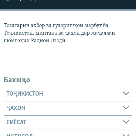
ГУЗОРИШҲОИ РАДИОӢ
Русский
Тозатарин ахбор ва гузоришҳои марбут ба
ПАЙГИРӢ КУНЕД
Тоҷикистон, минтақа ва ҷаҳон дар маҷаллаи
шомгоҳии Радиои Озодӣ
Ҳамаи сомонаҳои RFE/RL
Бахшҳо
ТОҶИКИСТОН
ҶАҲОН
СИЁСАТ