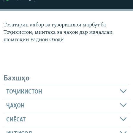
ГУЗОРИШҲОИ РАДИОӢ
Русский
Тозатарин ахбор ва гузоришҳои марбут ба
ПАЙГИРӢ КУНЕД
Тоҷикистон, минтақа ва ҷаҳон дар маҷаллаи
шомгоҳии Радиои Озодӣ
Ҳамаи сомонаҳои RFE/RL
Бахшҳо
ТОҶИКИСТОН
ҶАҲОН
СИЁСАТ