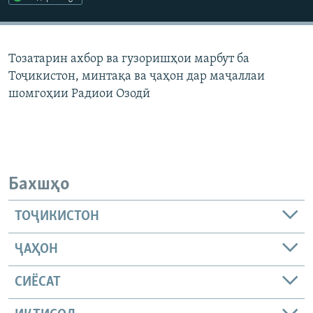
ГУЗОРИШҲОИ РАДИОӢ
Русский
Тозатарин ахбор ва гузоришҳои марбут ба
ПАЙГИРӢ КУНЕД
Тоҷикистон, минтақа ва ҷаҳон дар маҷаллаи
шомгоҳии Радиои Озодӣ
Ҳамаи сомонаҳои RFE/RL
Бахшҳо
ТОҶИКИСТОН
ҶАҲОН
СИЁСАТ