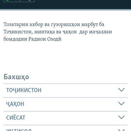
ГУЗОРИШҲОИ РАДИОӢ
Русский
Тозатарин ахбор ва гузоришҳои марбут ба
ПАЙГИРӢ КУНЕД
Тоҷикистон, минтақа ва ҷаҳон дар маҷаллаи
бомдодии Радиои Озодӣ
Ҳамаи сомонаҳои RFE/RL
Бахшҳо
ТОҶИКИСТОН
ҶАҲОН
СИЁСАТ