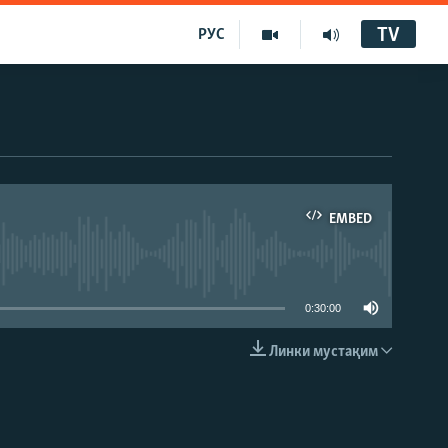
TV
РУС
EMBED
0:30:00
Линки мустақим
EMBED