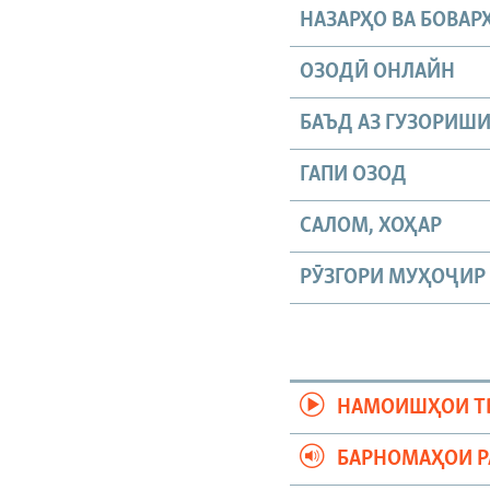
НАЗАРҲО ВА БОВАР
ОЗОДӢ ОНЛАЙН
БАЪД АЗ ГУЗОРИШ
ГАПИ ОЗОД
САЛОМ, ХОҲАР
РӮЗГОРИ МУҲОҶИР
НАМОИШҲОИ Т
БАРНОМАҲОИ 