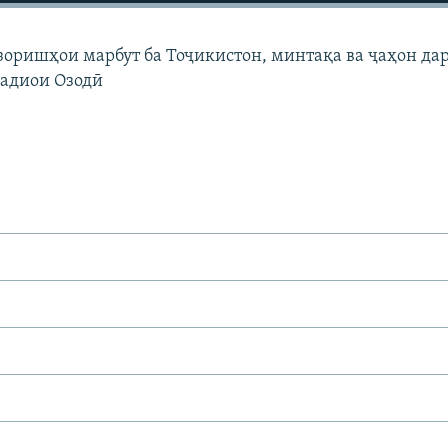
узоришҳои марбут ба Тоҷикистон, минтақа ва ҷаҳон да
Радиои Озодӣ