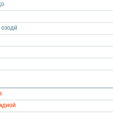
ҲО
И ОЗОДӢ
В
РАДИОӢ