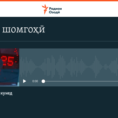
 шомгоҳӣ
Феълан кор намекунад
0:00
 кунед