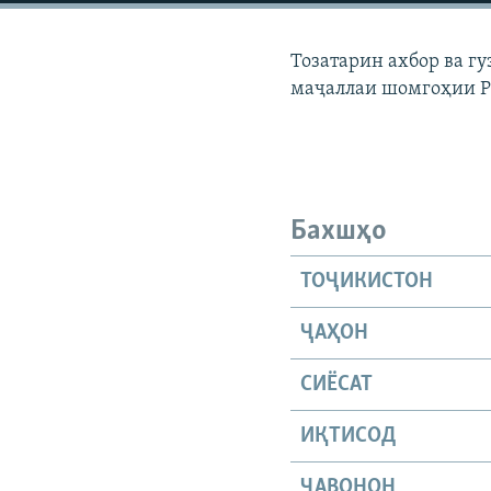
ГУЗОРИШҲОИ РАДИОӢ
Тозатарин ахбор ва г
маҷаллаи шомгоҳии 
Бахшҳо
ТОҶИКИСТОН
ҶАҲОН
СИЁСАТ
ИҚТИСОД
ҶАВОНОН