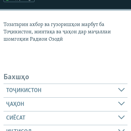
ГУЗОРИШҲОИ РАДИОӢ
Русский
Тозатарин ахбор ва гузоришҳои марбут ба
ПАЙГИРӢ КУНЕД
Тоҷикистон, минтақа ва ҷаҳон дар маҷаллаи
шомгоҳии Радиои Озодӣ
Ҳамаи сомонаҳои RFE/RL
Бахшҳо
ТОҶИКИСТОН
ҶАҲОН
СИЁСАТ