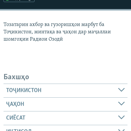
ГУЗОРИШҲОИ РАДИОӢ
Русский
Тозатарин ахбор ва гузоришҳои марбут ба
ПАЙГИРӢ КУНЕД
Тоҷикистон, минтақа ва ҷаҳон дар маҷаллаи
шомгоҳии Радиои Озодӣ
Ҳамаи сомонаҳои RFE/RL
Бахшҳо
ТОҶИКИСТОН
ҶАҲОН
СИЁСАТ