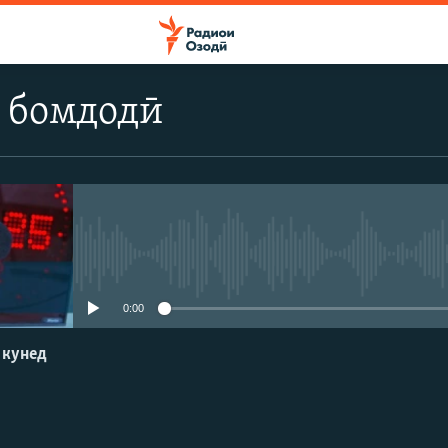
 бомдодӣ
Феълан кор намекунад
0:00
 кунед