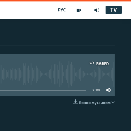
TV
РУС
EMBED
30:00
Линки мустақим
EMBED