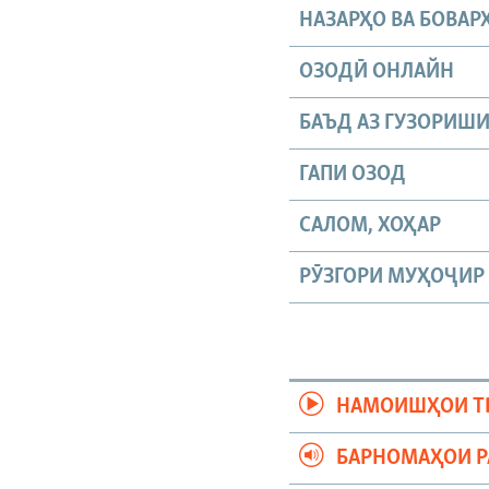
НАЗАРҲО ВА БОВАР
ОЗОДӢ ОНЛАЙН
БАЪД АЗ ГУЗОРИШ
ГАПИ ОЗОД
САЛОМ, ХОҲАР
РӮЗГОРИ МУҲОҶИР
НАМОИШҲОИ Т
БАРНОМАҲОИ 