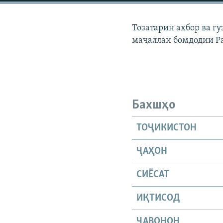
ГУЗОРИШҲОИ РАДИОӢ
Тозатарин ахбор ва г
маҷаллаи бомдодии Р
Бахшҳо
ТОҶИКИСТОН
ҶАҲОН
СИЁСАТ
ИҚТИСОД
ҶАВОНОН