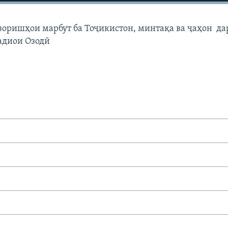
узоришҳои марбут ба Тоҷикистон, минтақа ва ҷаҳон да
адиои Озодӣ