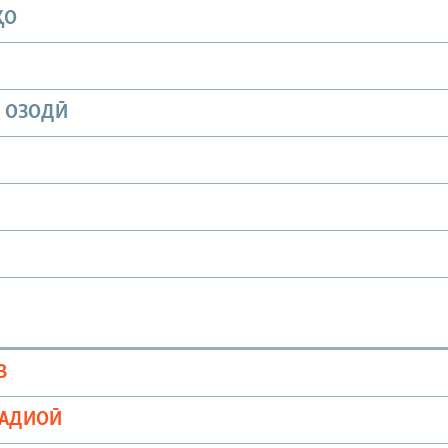
ҲО
И ОЗОДӢ
В
РАДИОӢ