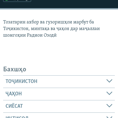
ГУЗОРИШҲОИ РАДИОӢ
Русский
Тозатарин ахбор ва гузоришҳои марбут ба
ПАЙГИРӢ КУНЕД
Тоҷикистон, минтақа ва ҷаҳон дар маҷаллаи
шомгоҳии Радиои Озодӣ
Ҳамаи сомонаҳои RFE/RL
Бахшҳо
ТОҶИКИСТОН
ҶАҲОН
СИЁСАТ