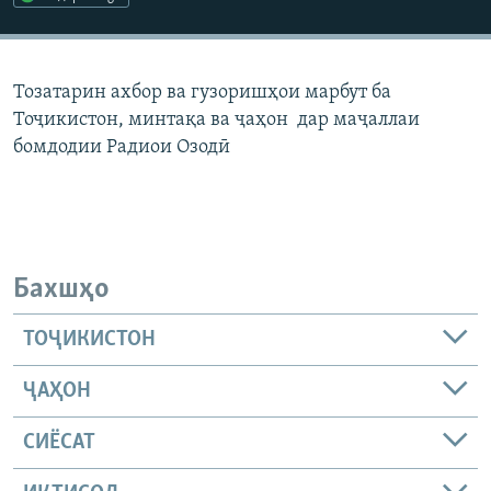
ГУЗОРИШҲОИ РАДИОӢ
Русский
Тозатарин ахбор ва гузоришҳои марбут ба
ПАЙГИРӢ КУНЕД
Тоҷикистон, минтақа ва ҷаҳон дар маҷаллаи
бомдодии Радиои Озодӣ
Ҳамаи сомонаҳои RFE/RL
Бахшҳо
ТОҶИКИСТОН
ҶАҲОН
СИЁСАТ