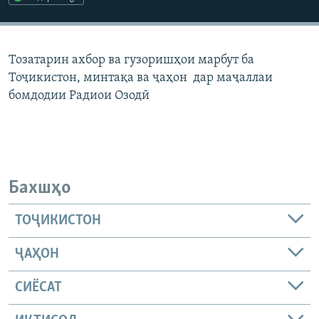
ГУЗОРИШҲОИ РАДИОӢ
Русский
Тозатарин ахбор ва гузоришҳои марбут ба
ПАЙГИРӢ КУНЕД
Тоҷикистон, минтақа ва ҷаҳон дар маҷаллаи
бомдодии Радиои Озодӣ
Ҳамаи сомонаҳои RFE/RL
Бахшҳо
ТОҶИКИСТОН
ҶАҲОН
СИЁСАТ