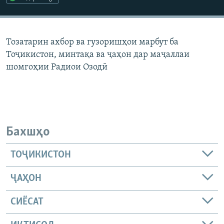
ГУЗОРИШҲОИ РАДИОӢ
Русский
Тозатарин ахбор ва гузоришҳои марбут ба
ПАЙГИРӢ КУНЕД
Тоҷикистон, минтақа ва ҷаҳон дар маҷаллаи
шомгоҳии Радиои Озодӣ
Ҳамаи сомонаҳои RFE/RL
Бахшҳо
ТОҶИКИСТОН
ҶАҲОН
СИЁСАТ