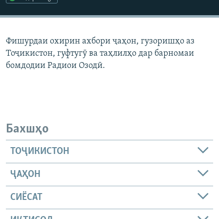
ГУЗОРИШҲОИ РАДИОӢ
Русский
Фишурдаи охирин ахбори ҷаҳон, гузоришҳо аз
ПАЙГИРӢ КУНЕД
Тоҷикистон, гуфтугӯ ва таҳлилҳо дар барномаи
бомдодии Радиои Озодӣ.
Ҳамаи сомонаҳои RFE/RL
Бахшҳо
ТОҶИКИСТОН
ҶАҲОН
СИЁСАТ