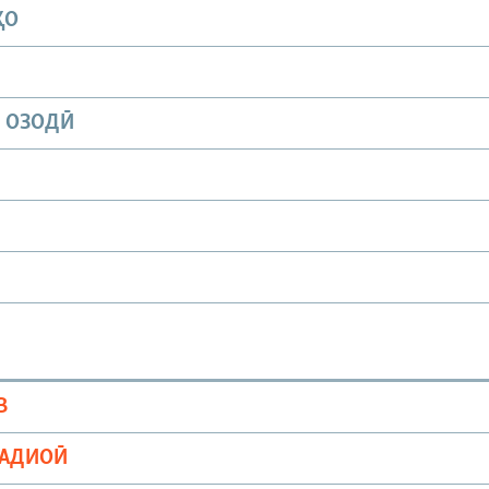
ҲО
И ОЗОДӢ
В
РАДИОӢ