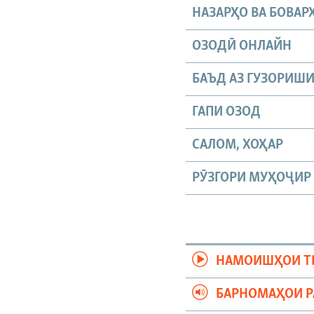
НАЗАРҲО ВА БОВАР
ОЗОДӢ ОНЛАЙН
БАЪД АЗ ГУЗОРИШ
ГАПИ ОЗОД
САЛОМ, ХОҲАР
РӮЗГОРИ МУҲОҶИР
НАМОИШҲОИ Т
БАРНОМАҲОИ 