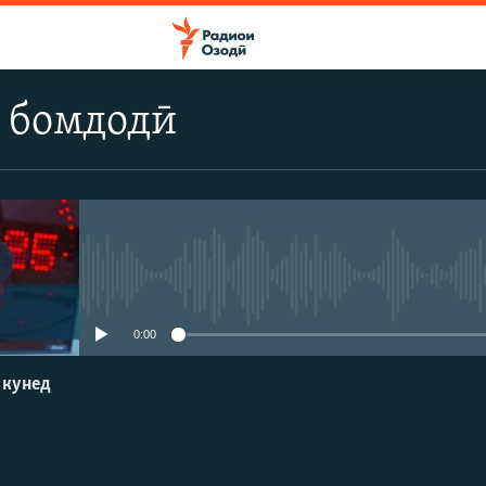
 бомдодӣ
Феълан кор намекунад
0:00
 кунед