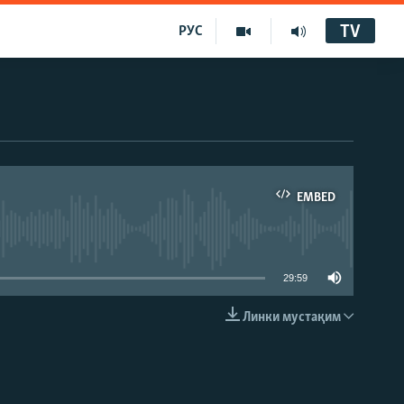
TV
РУС
EMBED
29:59
Линки мустақим
EMBED