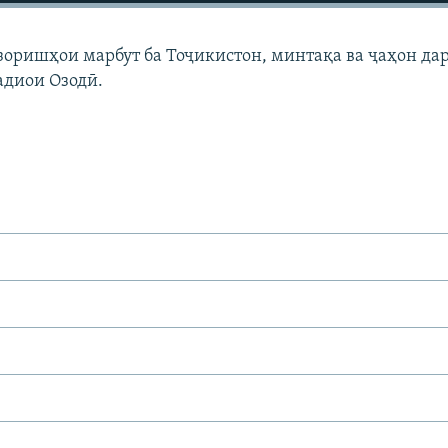
узоришҳои марбут ба Тоҷикистон, минтақа ва ҷаҳон да
адиои Озодӣ.