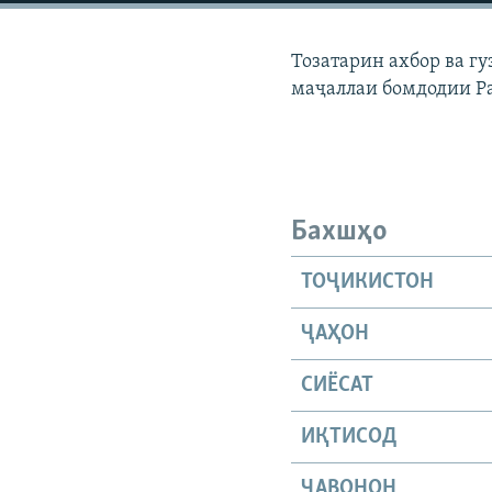
ГУЗОРИШҲОИ РАДИОӢ
Тозатарин ахбор ва г
маҷаллаи бомдодии Р
Бахшҳо
ТОҶИКИСТОН
ҶАҲОН
СИЁСАТ
ИҚТИСОД
ҶАВОНОН