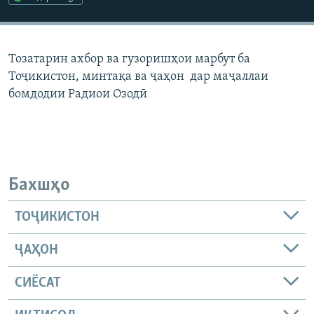
ГУЗОРИШҲОИ РАДИОӢ
Русский
Тозатарин ахбор ва гузоришҳои марбут ба
ПАЙГИРӢ КУНЕД
Тоҷикистон, минтақа ва ҷаҳон дар маҷаллаи
бомдодии Радиои Озодӣ
Ҳамаи сомонаҳои RFE/RL
Бахшҳо
ТОҶИКИСТОН
ҶАҲОН
СИЁСАТ