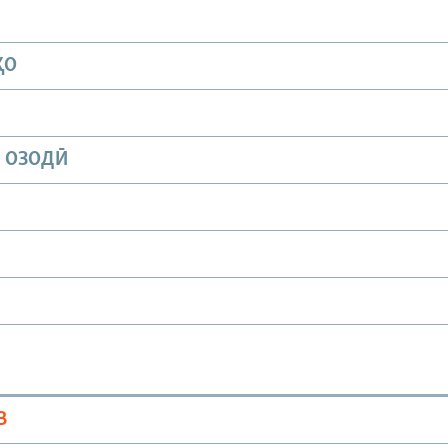
ҲО
И ОЗОДӢ
В