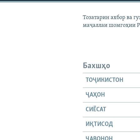
ГУЗОРИШҲОИ РАДИОӢ
Тозатарин ахбор ва г
маҷаллаи шомгоҳии 
Бахшҳо
ТОҶИКИСТОН
ҶАҲОН
СИЁСАТ
ИҚТИСОД
ҶАВОНОН