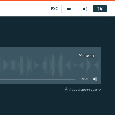
TV
РУС
EMBED
29:59
Линки мустақим
EMBED