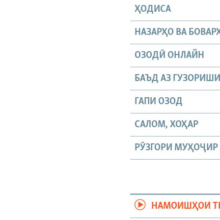
ҲОДИСА
НАЗАРҲО ВА БОВАР
ОЗОДӢ ОНЛАЙН
БАЪД АЗ ГУЗОРИШ
ГАПИ ОЗОД
САЛОМ, ХОҲАР
РӮЗГОРИ МУҲОҶИР
НАМОИШҲОИ Т