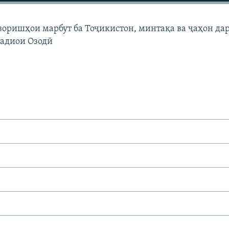
узоришҳои марбут ба Тоҷикистон, минтақа ва ҷаҳон да
Радиои Озодӣ