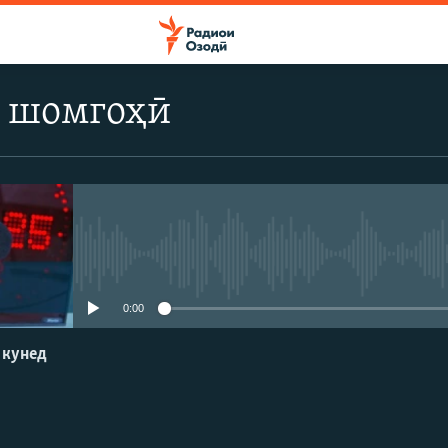
 шомгоҳӣ
Феълан кор намекунад
0:00
 кунед