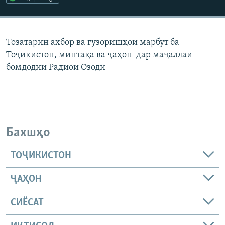
ГУЗОРИШҲОИ РАДИОӢ
Русский
Тозатарин ахбор ва гузоришҳои марбут ба
ПАЙГИРӢ КУНЕД
Тоҷикистон, минтақа ва ҷаҳон дар маҷаллаи
бомдодии Радиои Озодӣ
Ҳамаи сомонаҳои RFE/RL
Бахшҳо
ТОҶИКИСТОН
ҶАҲОН
СИЁСАТ