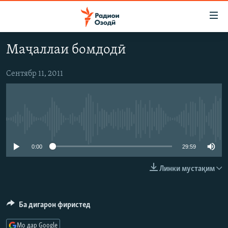
Пайвандҳои
дастрасӣ
Ҷаҳиш
Маҷаллаи бомдодӣ
ба
ГӮШАҲО
мояи
ГАПИ ОЗОД
СИЁСАТ
Сентябр 11, 2011
аслӣ
РӮЗГОРИ МУҲОҶИР
Ҷаҳиш
ИҚТИСОД
ба
САЛОМ, ХОҲАР
ҶОМЕА
феҳристи
Феълан кор намекунад
ТАҲҚИҚОТ
ҚАЗИЯИ "КРОКУС"
аслӣ
Ҷаҳиш
ҶАНГ ДАР УКРАИНА
ОСИЁИ МАРКАЗӢ
0:00
29:59
ба
НАЗАРИ МАРДУМ
ФАРҲАНГ
ҷустор
Линки мустақим
ЧАНДРАСОНАӢ
МЕҲМОНИ ОЗОДӢ
БЛОГИСТОН
РӮЙХАТҲО
ВАРЗИШ
ОЗОДӢ ОНЛАЙН
ВИДЕО
Ба дигарон фиристед
КИТОБҲОИ ОЗОДӢ
НИГОРИСТОН
Мо дар Google