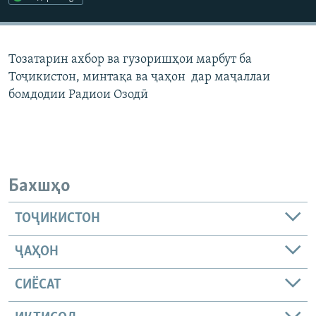
ГУЗОРИШҲОИ РАДИОӢ
Русский
Тозатарин ахбор ва гузоришҳои марбут ба
ПАЙГИРӢ КУНЕД
Тоҷикистон, минтақа ва ҷаҳон дар маҷаллаи
бомдодии Радиои Озодӣ
Ҳамаи сомонаҳои RFE/RL
Бахшҳо
ТОҶИКИСТОН
ҶАҲОН
СИЁСАТ