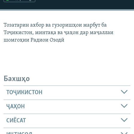
ГУЗОРИШҲОИ РАДИОӢ
Русский
Тозатарин ахбор ва гузоришҳои марбут ба
ПАЙГИРӢ КУНЕД
Тоҷикистон, минтақа ва ҷаҳон дар маҷаллаи
шомгоҳии Радиои Озодӣ
Ҳамаи сомонаҳои RFE/RL
Бахшҳо
ТОҶИКИСТОН
ҶАҲОН
СИЁСАТ