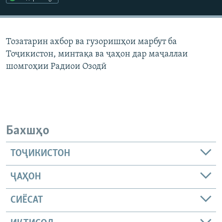
ГУЗОРИШҲОИ РАДИОӢ
Русский
Тозатарин ахбор ва гузоришҳои марбут ба
ПАЙГИРӢ КУНЕД
Тоҷикистон, минтақа ва ҷаҳон дар маҷаллаи
шомгоҳии Радиои Озодӣ
Ҳамаи сомонаҳои RFE/RL
Бахшҳо
ТОҶИКИСТОН
ҶАҲОН
СИЁСАТ