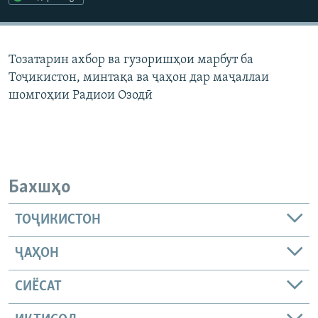
ГУЗОРИШҲОИ РАДИОӢ
Русский
Тозатарин ахбор ва гузоришҳои марбут ба
ПАЙГИРӢ КУНЕД
Тоҷикистон, минтақа ва ҷаҳон дар маҷаллаи
шомгоҳии Радиои Озодӣ
Ҳамаи сомонаҳои RFE/RL
Бахшҳо
ТОҶИКИСТОН
ҶАҲОН
СИЁСАТ