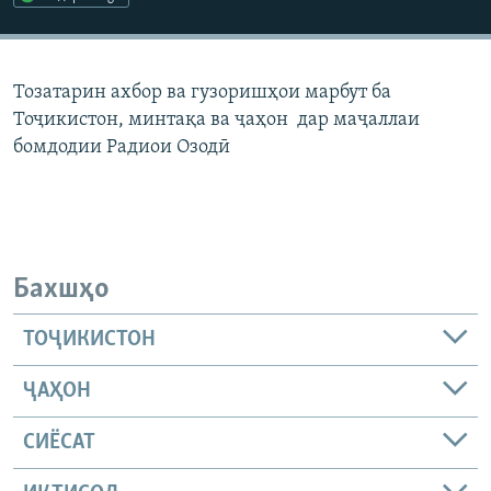
ГУЗОРИШҲОИ РАДИОӢ
Русский
Тозатарин ахбор ва гузоришҳои марбут ба
ПАЙГИРӢ КУНЕД
Тоҷикистон, минтақа ва ҷаҳон дар маҷаллаи
бомдодии Радиои Озодӣ
Ҳамаи сомонаҳои RFE/RL
Бахшҳо
ТОҶИКИСТОН
ҶАҲОН
СИЁСАТ