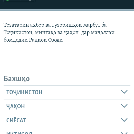
ГУЗОРИШҲОИ РАДИОӢ
Русский
Тозатарин ахбор ва гузоришҳои марбут ба
ПАЙГИРӢ КУНЕД
Тоҷикистон, минтақа ва ҷаҳон дар маҷаллаи
бомдодии Радиои Озодӣ
Ҳамаи сомонаҳои RFE/RL
Бахшҳо
ТОҶИКИСТОН
ҶАҲОН
СИЁСАТ