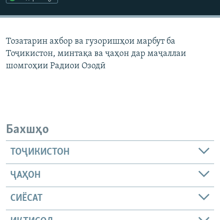
ГУЗОРИШҲОИ РАДИОӢ
Русский
Тозатарин ахбор ва гузоришҳои марбут ба
ПАЙГИРӢ КУНЕД
Тоҷикистон, минтақа ва ҷаҳон дар маҷаллаи
шомгоҳии Радиои Озодӣ
Ҳамаи сомонаҳои RFE/RL
Бахшҳо
ТОҶИКИСТОН
ҶАҲОН
СИЁСАТ