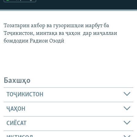
ГУЗОРИШҲОИ РАДИОӢ
Русский
Тозатарин ахбор ва гузоришҳои марбут ба
ПАЙГИРӢ КУНЕД
Тоҷикистон, минтақа ва ҷаҳон дар маҷаллаи
бомдодии Радиои Озодӣ
Ҳамаи сомонаҳои RFE/RL
Бахшҳо
ТОҶИКИСТОН
ҶАҲОН
СИЁСАТ