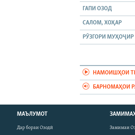
ГАПИ ОЗОД
САЛОМ, ХОҲАР
РӮЗГОРИ МУҲОҶИР
НАМОИШҲОИ Т
БАРНОМАҲОИ 
МАЪЛУМОТ
ЗАМИМА
Русский
Дар бораи Озодӣ
Замимаи О
ПАЙГИРӢ КУНЕД