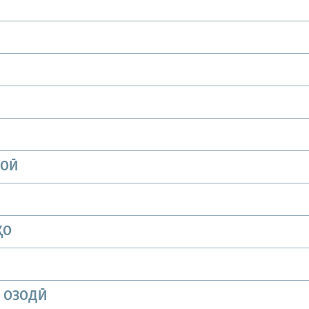
ИОӢ
ҲО
И ОЗОДӢ