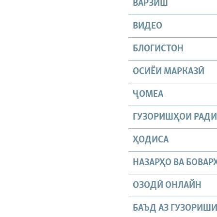
ВАРЗИШ
ВИДЕО
БЛОГИСТОН
ОСИЁИ МАРКАЗӢ
ҶОМEА
ГУЗОРИШҲОИ РАД
ҲОДИСА
НАЗАРҲО ВА БОВАР
ОЗОДӢ ОНЛАЙН
БАЪД АЗ ГУЗОРИШ