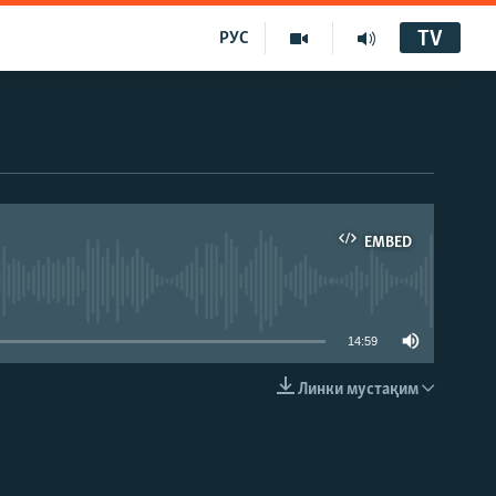
TV
РУС
EMBED
14:59
Линки мустақим
EMBED