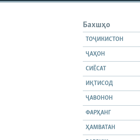
ГУЗОРИШҲОИ РАДИОӢ
Бахшҳо
ТОҶИКИСТОН
ҶАҲОН
СИЁСАТ
ИҚТИСОД
ҶАВОНОН
ФАРҲАНГ
ҲАМВАТАН