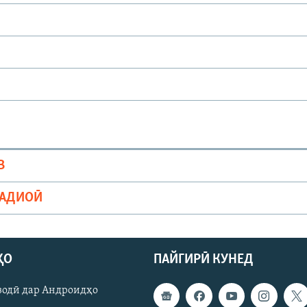
В
РАДИОӢ
ҲО
ПАЙГИРӢ КУНЕД
зодӣ дар Андроидҳо