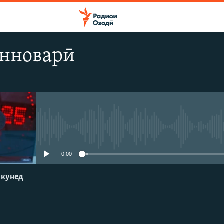
анноварӣ
Феълан кор намекунад
0:00
 кунед