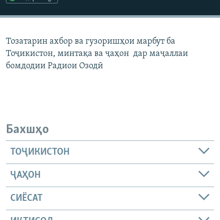
ГУЗОРИШҲОИ РАДИОӢ
Русский
Тозатарин ахбор ва гузоришҳои марбут ба
ПАЙГИРӢ КУНЕД
Тоҷикистон, минтақа ва ҷаҳон дар маҷаллаи
бомдодии Радиои Озодӣ
Ҳамаи сомонаҳои RFE/RL
Бахшҳо
ТОҶИКИСТОН
ҶАҲОН
СИЁСАТ