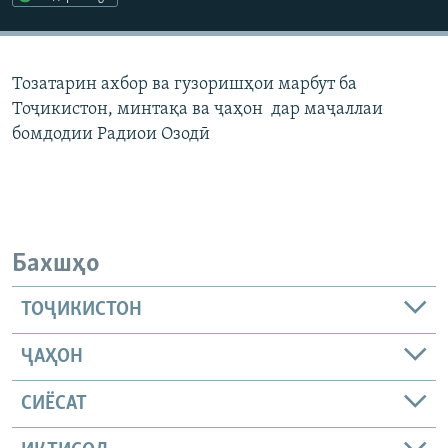
ГУЗОРИШҲОИ РАДИОӢ
Русский
Тозатарин ахбор ва гузоришҳои марбут ба
ПАЙГИРӢ КУНЕД
Тоҷикистон, минтақа ва ҷаҳон дар маҷаллаи
бомдодии Радиои Озодӣ
Ҳамаи сомонаҳои RFE/RL
Бахшҳо
ТОҶИКИСТОН
ҶАҲОН
СИЁСАТ