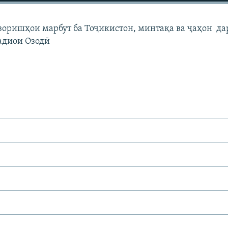
узоришҳои марбут ба Тоҷикистон, минтақа ва ҷаҳон да
адиои Озодӣ