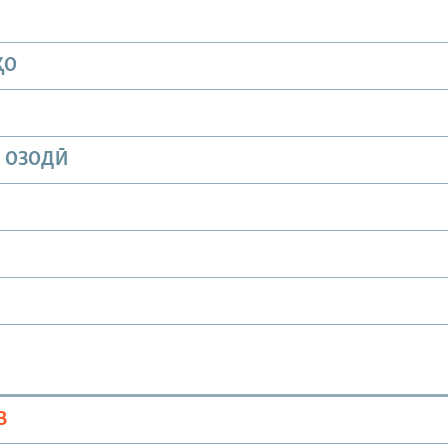
ҲО
И ОЗОДӢ
В