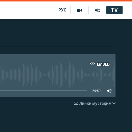
TV
РУС
EMBED
59:59
Линки мустақим
EMBED