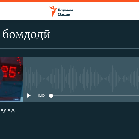
 бомдодӣ
Феълан кор намекунад
0:00
 кунед