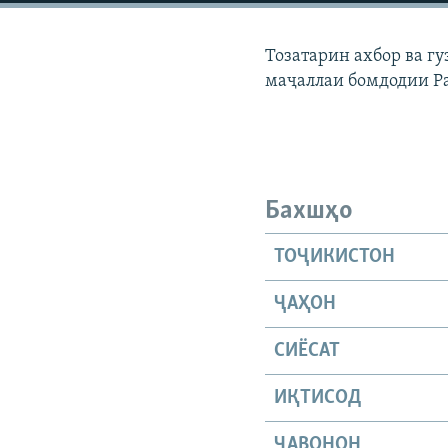
ГУЗОРИШҲОИ РАДИОӢ
Тозатарин ахбор ва г
маҷаллаи бомдодии Р
Бахшҳо
ТОҶИКИСТОН
ҶАҲОН
СИЁСАТ
ИҚТИСОД
ҶАВОНОН