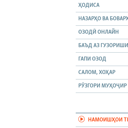
ҲОДИСА
НАЗАРҲО ВА БОВАР
ОЗОДӢ ОНЛАЙН
БАЪД АЗ ГУЗОРИШ
ГАПИ ОЗОД
САЛОМ, ХОҲАР
РӮЗГОРИ МУҲОҶИР
НАМОИШҲОИ Т