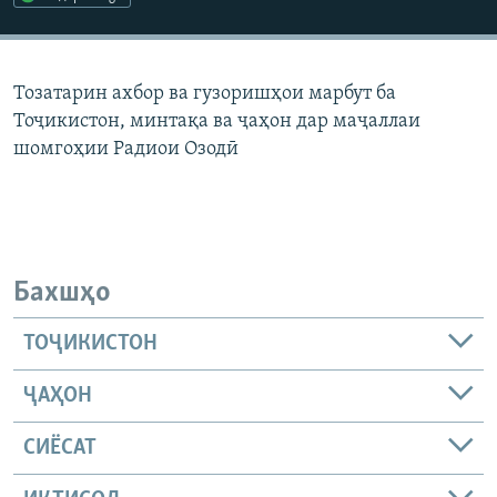
ГУЗОРИШҲОИ РАДИОӢ
Русский
Тозатарин ахбор ва гузоришҳои марбут ба
ПАЙГИРӢ КУНЕД
Тоҷикистон, минтақа ва ҷаҳон дар маҷаллаи
шомгоҳии Радиои Озодӣ
Ҳамаи сомонаҳои RFE/RL
Бахшҳо
ТОҶИКИСТОН
ҶАҲОН
СИЁСАТ