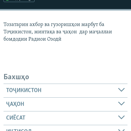
ГУЗОРИШҲОИ РАДИОӢ
Русский
Тозатарин ахбор ва гузоришҳои марбут ба
ПАЙГИРӢ КУНЕД
Тоҷикистон, минтақа ва ҷаҳон дар маҷаллаи
бомдодии Радиои Озодӣ
Ҳамаи сомонаҳои RFE/RL
Бахшҳо
ТОҶИКИСТОН
ҶАҲОН
СИЁСАТ