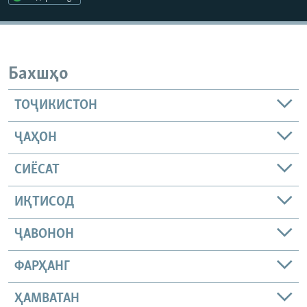
ГУЗОРИШҲОИ РАДИОӢ
Русский
ПАЙГИРӢ КУНЕД
Бахшҳо
ТОҶИКИСТОН
ҶАҲОН
Ҳамаи сомонаҳои RFE/RL
СИЁСАТ
ИҚТИСОД
ҶАВОНОН
ФАРҲАНГ
ҲАМВАТАН