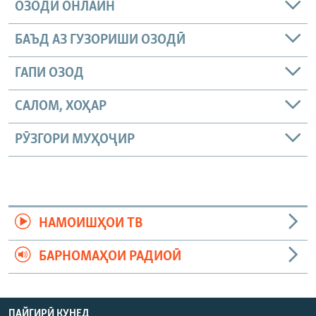
ОЗОДӢ ОНЛАЙН
БАЪД АЗ ГУЗОРИШИ ОЗОДӢ
ГАПИ ОЗОД
САЛОМ, ХОҲАР
РӮЗГОРИ МУҲОҶИР
НАМОИШҲОИ ТВ
БАРНОМАҲОИ РАДИОӢ
ПАЙГИРӢ КУНЕД