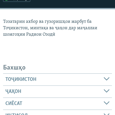
ГУЗОРИШҲОИ РАДИОӢ
Русский
Тозатарин ахбор ва гузоришҳои марбут ба
ПАЙГИРӢ КУНЕД
Тоҷикистон, минтақа ва ҷаҳон дар маҷаллаи
шомгоҳии Радиои Озодӣ
Ҳамаи сомонаҳои RFE/RL
Бахшҳо
ТОҶИКИСТОН
ҶАҲОН
СИЁСАТ