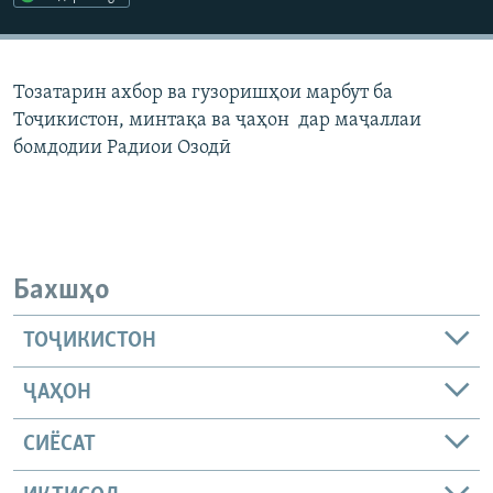
ГУЗОРИШҲОИ РАДИОӢ
Русский
Тозатарин ахбор ва гузоришҳои марбут ба
ПАЙГИРӢ КУНЕД
Тоҷикистон, минтақа ва ҷаҳон дар маҷаллаи
бомдодии Радиои Озодӣ
Ҳамаи сомонаҳои RFE/RL
Бахшҳо
ТОҶИКИСТОН
ҶАҲОН
СИЁСАТ