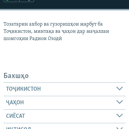
ГУЗОРИШҲОИ РАДИОӢ
Русский
Тозатарин ахбор ва гузоришҳои марбут ба
ПАЙГИРӢ КУНЕД
Тоҷикистон, минтақа ва ҷаҳон дар маҷаллаи
шомгоҳии Радиои Озодӣ
Ҳамаи сомонаҳои RFE/RL
Бахшҳо
ТОҶИКИСТОН
ҶАҲОН
СИЁСАТ