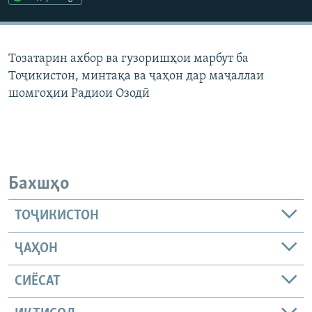
ГУЗОРИШҲОИ РАДИОӢ
Русский
Тозатарин ахбор ва гузоришҳои марбут ба
ПАЙГИРӢ КУНЕД
Тоҷикистон, минтақа ва ҷаҳон дар маҷаллаи
шомгоҳии Радиои Озодӣ
Ҳамаи сомонаҳои RFE/RL
Бахшҳо
ТОҶИКИСТОН
ҶАҲОН
СИЁСАТ