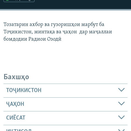
ГУЗОРИШҲОИ РАДИОӢ
Русский
Тозатарин ахбор ва гузоришҳои марбут ба
ПАЙГИРӢ КУНЕД
Тоҷикистон, минтақа ва ҷаҳон дар маҷаллаи
бомдодии Радиои Озодӣ
Ҳамаи сомонаҳои RFE/RL
Бахшҳо
ТОҶИКИСТОН
ҶАҲОН
СИЁСАТ