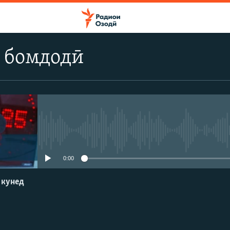
 бомдодӣ
Феълан кор намекунад
0:00
 кунед