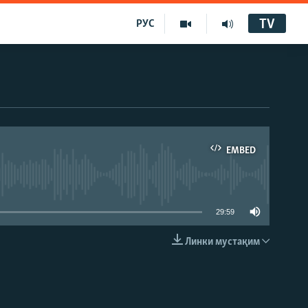
TV
РУС
EMBED
29:59
Линки мустақим
EMBED