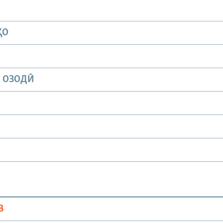
ҲО
И ОЗОДӢ
В