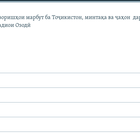
узоришҳои марбут ба Тоҷикистон, минтақа ва ҷаҳон да
адиои Озодӣ