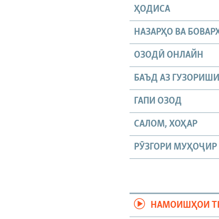
ҲОДИСА
НАЗАРҲО ВА БОВАР
ОЗОДӢ ОНЛАЙН
БАЪД АЗ ГУЗОРИШ
ГАПИ ОЗОД
САЛОМ, ХОҲАР
РӮЗГОРИ МУҲОҶИР
НАМОИШҲОИ Т