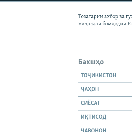
ГУЗОРИШҲОИ РАДИОӢ
Тозатарин ахбор ва г
маҷаллаи бомдодии Р
Бахшҳо
ТОҶИКИСТОН
ҶАҲОН
СИЁСАТ
ИҚТИСОД
ҶАВОНОН