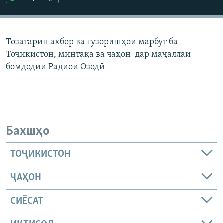
ГУЗОРИШҲОИ РАДИОӢ
Русский
Тозатарин ахбор ва гузоришҳои марбут ба
ПАЙГИРӢ КУНЕД
Тоҷикистон, минтақа ва ҷаҳон дар маҷаллаи
бомдодии Радиои Озодӣ
Ҳамаи сомонаҳои RFE/RL
Бахшҳо
ТОҶИКИСТОН
ҶАҲОН
СИЁСАТ