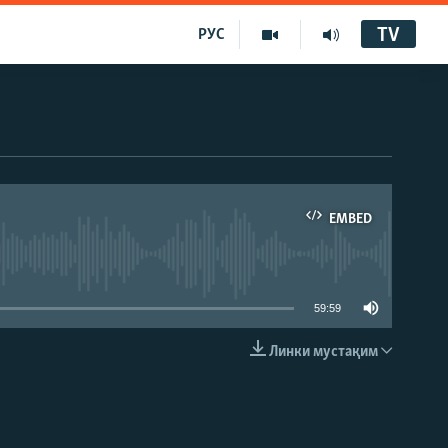
TV
РУС
EMBED
59:59
Линки мустақим
EMBED