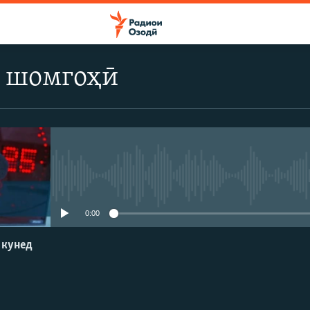
 шомгоҳӣ
Феълан кор намекунад
0:00
 кунед