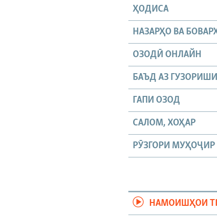
ҲОДИСА
НАЗАРҲО ВА БОВАР
ОЗОДӢ ОНЛАЙН
БАЪД АЗ ГУЗОРИШ
ГАПИ ОЗОД
САЛОМ, ХОҲАР
РӮЗГОРИ МУҲОҶИР
НАМОИШҲОИ Т