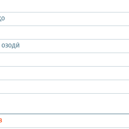
ҲО
И ОЗОДӢ
В