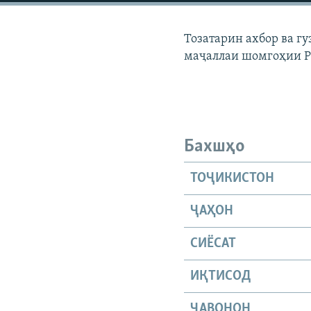
ГУЗОРИШҲОИ РАДИОӢ
Тозатарин ахбор ва г
маҷаллаи шомгоҳии 
Бахшҳо
ТОҶИКИСТОН
ҶАҲОН
СИЁСАТ
ИҚТИСОД
ҶАВОНОН