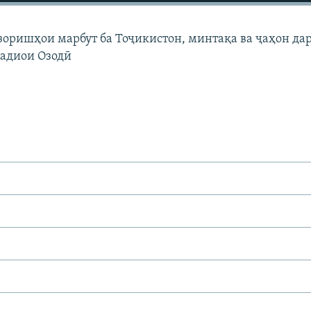
узоришҳои марбут ба Тоҷикистон, минтақа ва ҷаҳон да
Радиои Озодӣ