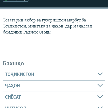
ГУЗОРИШҲОИ РАДИОӢ
Русский
Тозатарин ахбор ва гузоришҳои марбут ба
ПАЙГИРӢ КУНЕД
Тоҷикистон, минтақа ва ҷаҳон дар маҷаллаи
бомдодии Радиои Озодӣ
Ҳамаи сомонаҳои RFE/RL
Бахшҳо
ТОҶИКИСТОН
ҶАҲОН
СИЁСАТ