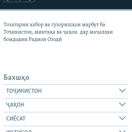
ГУЗОРИШҲОИ РАДИОӢ
Русский
Тозатарин ахбор ва гузоришҳои марбут ба
ПАЙГИРӢ КУНЕД
Тоҷикистон, минтақа ва ҷаҳон дар маҷаллаи
бомдодии Радиои Озодӣ
Ҳамаи сомонаҳои RFE/RL
Бахшҳо
ТОҶИКИСТОН
ҶАҲОН
СИЁСАТ