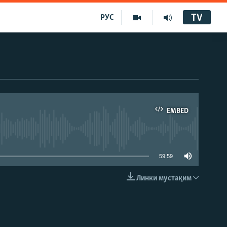
TV
РУС
EMBED
59:59
Линки мустақим
EMBED