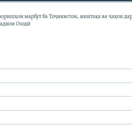
узоришҳои марбут ба Тоҷикистон, минтақа ва ҷаҳон да
Радиои Озодӣ