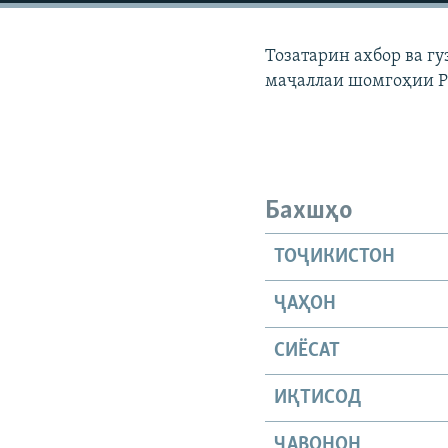
ГУЗОРИШҲОИ РАДИОӢ
Тозатарин ахбор ва г
маҷаллаи шомгоҳии 
Бахшҳо
ТОҶИКИСТОН
ҶАҲОН
СИЁСАТ
ИҚТИСОД
ҶАВОНОН