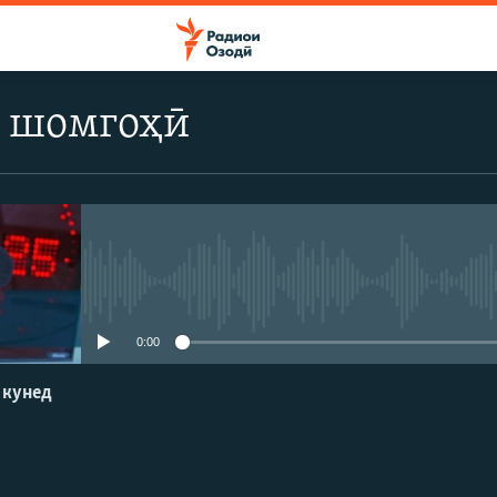
 шомгоҳӣ
Феълан кор намекунад
0:00
 кунед