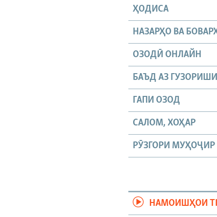
ҲОДИСА
НАЗАРҲО ВА БОВАР
ОЗОДӢ ОНЛАЙН
БАЪД АЗ ГУЗОРИШ
ГАПИ ОЗОД
САЛОМ, ХОҲАР
РӮЗГОРИ МУҲОҶИР
НАМОИШҲОИ Т