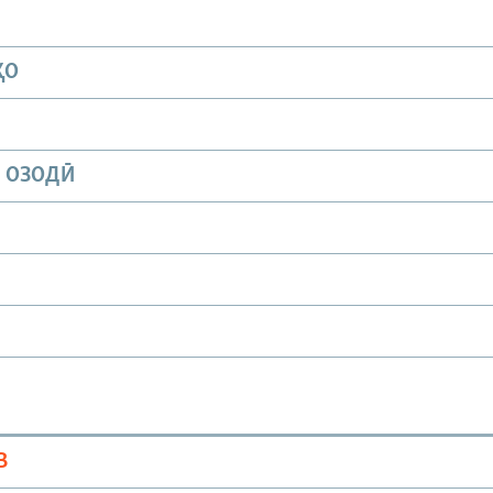
ҲО
И ОЗОДӢ
В