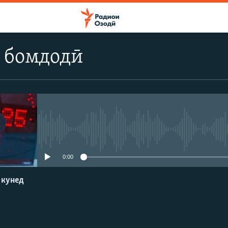
 бомдодӣ
Феълан кор намекунад
0:00
 кунед