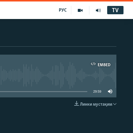
TV
РУС
EMBED
29:59
Линки мустақим
EMBED