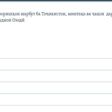
узоришҳои марбут ба Тоҷикистон, минтақа ва ҷаҳон да
адиои Озодӣ