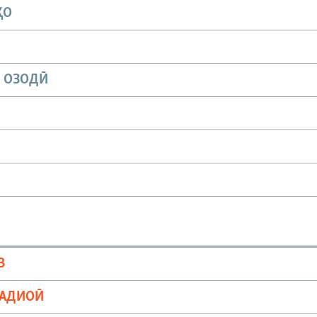
ҲО
И ОЗОДӢ
В
РАДИОӢ