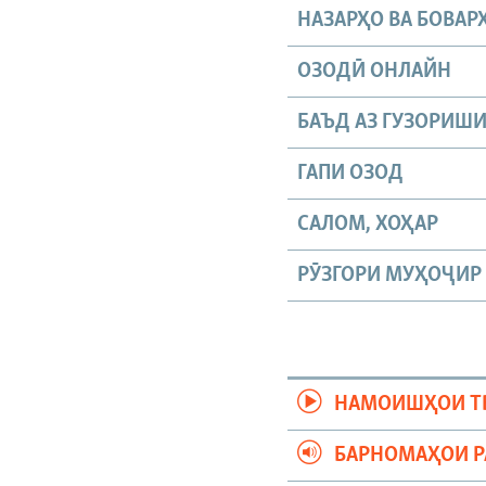
НАЗАРҲО ВА БОВАР
ОЗОДӢ ОНЛАЙН
БАЪД АЗ ГУЗОРИШ
ГАПИ ОЗОД
САЛОМ, ХОҲАР
РӮЗГОРИ МУҲОҶИР
НАМОИШҲОИ Т
БАРНОМАҲОИ 