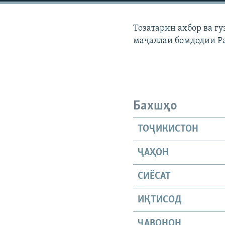
ГУЗОРИШҲОИ РАДИОӢ
Тозатарин ахбор ва г
маҷаллаи бомдодии Р
Бахшҳо
ТОҶИКИСТОН
ҶАҲОН
СИЁСАТ
ИҚТИСОД
ҶАВОНОН