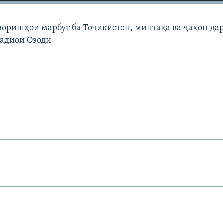
узоришҳои марбут ба Тоҷикистон, минтақа ва ҷаҳон да
Радиои Озодӣ