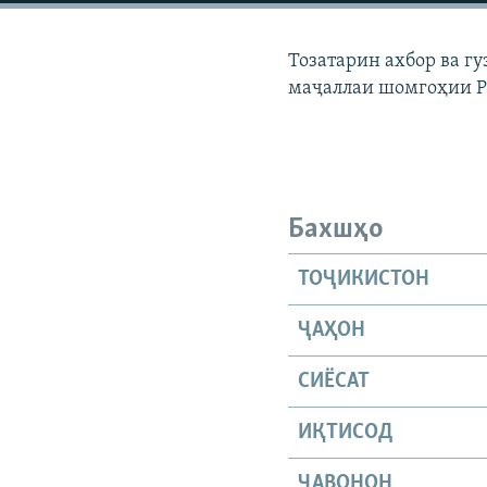
ГУЗОРИШҲОИ РАДИОӢ
Тозатарин ахбор ва г
маҷаллаи шомгоҳии 
Бахшҳо
ТОҶИКИСТОН
ҶАҲОН
СИЁСАТ
ИҚТИСОД
ҶАВОНОН