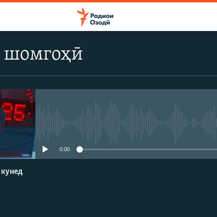
 шомгоҳӣ
Феълан кор намекунад
0:00
 кунед