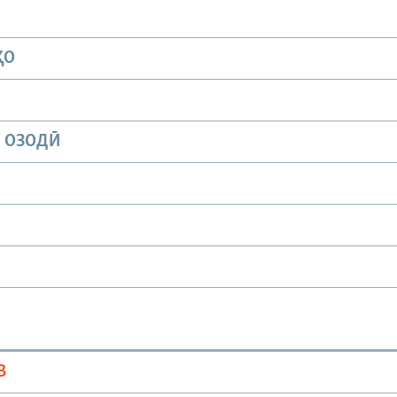
ҲО
И ОЗОДӢ
В