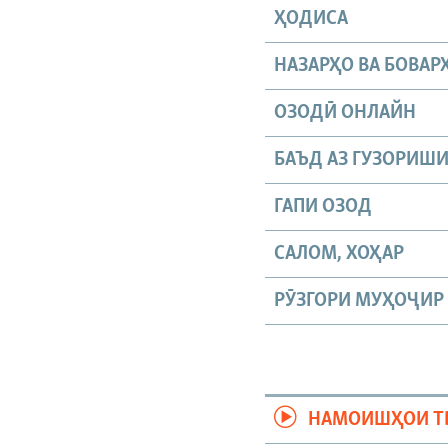
ҲОДИСА
НАЗАРҲО ВА БОВАР
ОЗОДӢ ОНЛАЙН
БАЪД АЗ ГУЗОРИШ
ГАПИ ОЗОД
САЛОМ, ХОҲАР
РӮЗГОРИ МУҲОҶИР
НАМОИШҲОИ Т