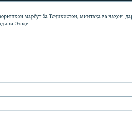
узоришҳои марбут ба Тоҷикистон, минтақа ва ҷаҳон да
адиои Озодӣ