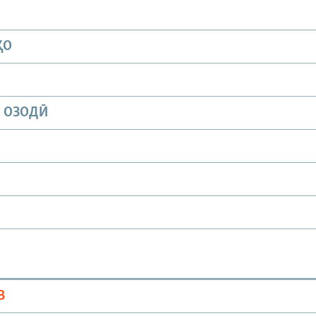
ҲО
И ОЗОДӢ
В