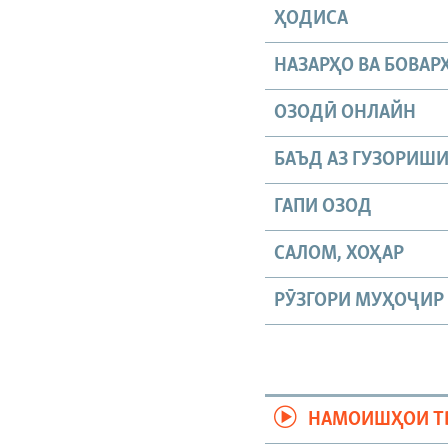
ҲОДИСА
НАЗАРҲО ВА БОВАР
ОЗОДӢ ОНЛАЙН
БАЪД АЗ ГУЗОРИШ
ГАПИ ОЗОД
САЛОМ, ХОҲАР
РӮЗГОРИ МУҲОҶИР
НАМОИШҲОИ Т