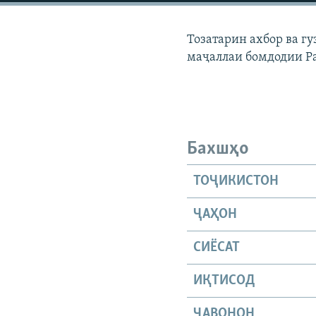
ГУЗОРИШҲОИ РАДИОӢ
Тозатарин ахбор ва г
маҷаллаи бомдодии Р
Бахшҳо
ТОҶИКИСТОН
ҶАҲОН
СИЁСАТ
ИҚТИСОД
ҶАВОНОН