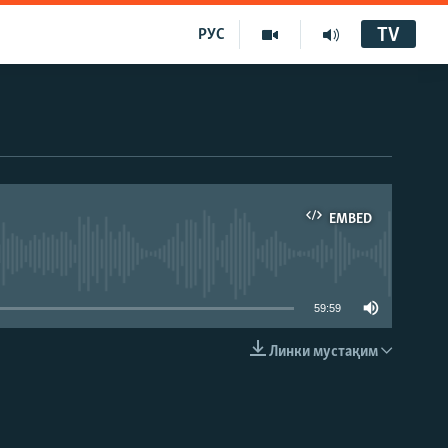
TV
РУС
EMBED
59:59
Линки мустақим
EMBED