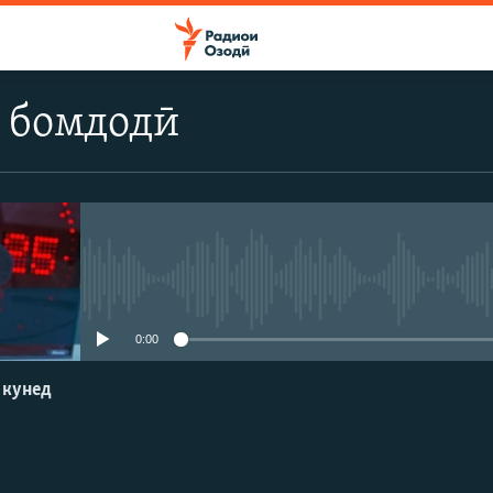
 бомдодӣ
Феълан кор намекунад
0:00
 кунед